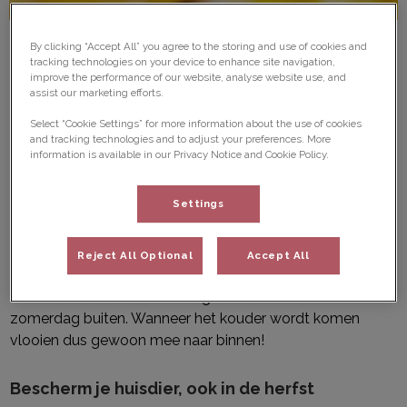
By clicking “Accept All” you agree to the storing and use of cookies and
tracking technologies on your device to enhance site navigation,
improve the performance of our website, analyse website use, and
assist our marketing efforts.
Najaarskriebels!
Select “Cookie Settings” for more information about the use of cookies
and tracking technologies and to adjust your preferences. More
information is available in our Privacy Notice and Cookie Policy.
Settings
Als je aan vlooien denkt, denk je waarschijnlijk aan de
zomer, hoge temperaturen en veel buiten zijn. Toch is in
het najaar de kans op een infectie met vlooien bij je hond
Reject All Optional
Accept All
of kat minstens zo groot als in de zomer. Een verwarmd
huis is voor vlooien even aangenaam als een warme
zomerdag buiten. Wanneer het kouder wordt komen
vlooien dus gewoon mee naar binnen!
Bescherm je huisdier, ook in de herfst