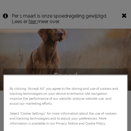
Per 1 maart is onze spoedregeling gewijzigd.
Lees er
hier
meer over.
Spoed
By clicking “Accept All” you agree to the storing and use of cookies and
tracking technologies on your device to enhance site navigation,
improve the performance of our website, analyse website use, and
assist our marketing efforts.
Gezelschapsdieren
Select “Cookie Settings” for more information about the use of cookies
and tracking technologies and to adjust your preferences. More
information is available in our Privacy Notice and Cookie Policy.
Per 1 maart hebben wij een gezamenlijke