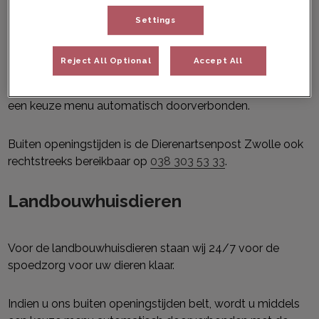
dienstregeling met Dierenartsenpost Zwolle.
Settings
Adres vanaf 7 maart:
Schrevenweg 13-15, Zwolle
Reject All Optional
Accept All
Indien u ons buiten openingstijden belt, wordt u middels
een keuze menu automatisch doorverbonden.
Buiten openingstijden is de Dierenartsenpost Zwolle ook
rechtstreeks bereikbaar op
038 303 53 33
.
Landbouwhuisdieren
Voor de landbouwhuisdieren staan wij 24/7 voor de
spoedzorg voor uw dieren klaar.
Indien u ons buiten openingstijden belt, wordt u middels