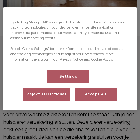
By clicking “Accept All” you agree to the storing and use of cookies and
tracking technologies on your device to enhance site navigation,
improve the performance of our website, analyse website use, and
assist our marketing efforts.
Select “Cookie Settings” for more information about the use of cookies
and tracking technologies and to adjust your preferences. More
Is jouw huisdier verzekerd?
information is available in our Privacy Notice and Cookie Policy.
Settings
Onze huisdieren maken deel uit van het gezin. We geven
ze de beste zorg die er is. Maar ondanks goede
Reject All Optional
Accept All
verzorging kunnen ze onverwacht ziek worden of
medische zorg nodig hebben. Om te voorkomen dat je
voor onverwachte ziektekosten komt te staan, kan je een
huisdierenverzekering afsluiten. Deze dierenverzekering
dekt een groot deel van de dierenartskosten die je voor je
huisdier maakt. Je kan een verzekering afsluiten voor je