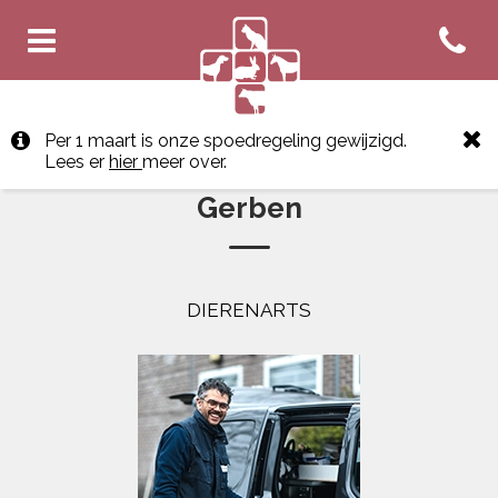
Open co
Homepage Dierenartsenpraktij
Per 1 maart is onze spoedregeling gewijzigd.
Lees er
hier
meer over.
Gerben
DIERENARTS